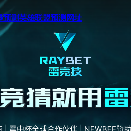
S15预测英雄联盟预测网址