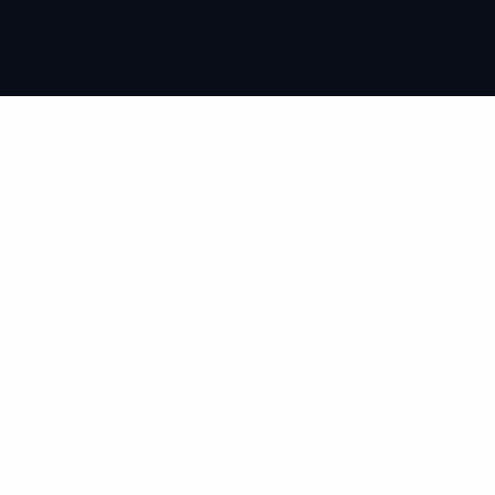
跳
至
内
容