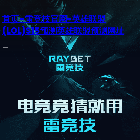
首页–雷竞技官网-英雄联盟
(LOL)S15预测英雄联盟预测网址