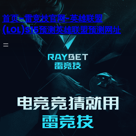
首页–雷竞技官网-英雄联盟
(LOL)S15预测英雄联盟预测网址