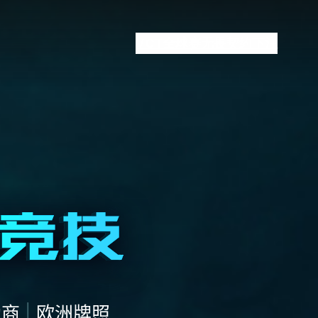
VCT全球赛
无畏契约下注