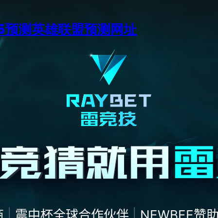
S15预测英雄联盟预测网址