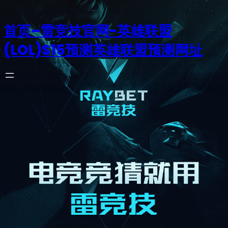
首页–雷竞技官网-英雄联盟
(LOL)S15预测英雄联盟预测网址