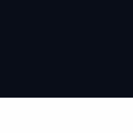
跳
至
内
容