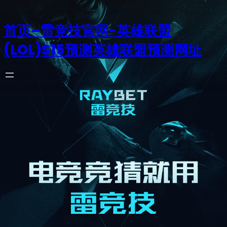
首页–雷竞技官网-英雄联盟
(LOL)S15预测英雄联盟预测网址