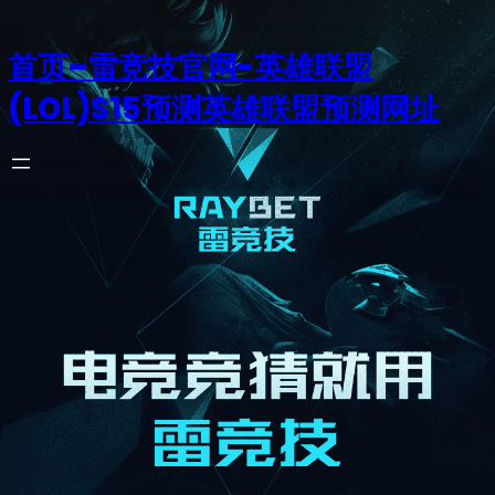
首页–雷竞技官网-英雄联盟
(LOL)S15预测英雄联盟预测网址