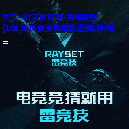
首页–雷竞技官网-英雄联盟
(LOL)S15预测英雄联盟预测网址