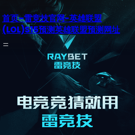
首页–雷竞技官网-英雄联盟
(LOL)S15预测英雄联盟预测网址