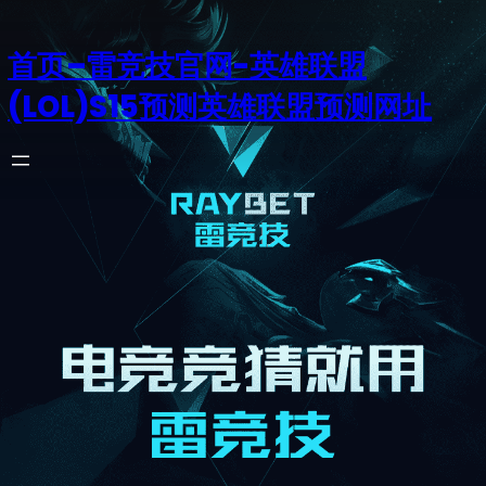
首页–雷竞技官网-英雄联盟
(LOL)S15预测英雄联盟预测网址