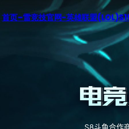
首页–雷竞技官网-英雄联盟(LOL)