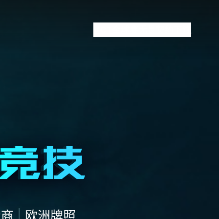
VCT全球赛
无畏契约下注