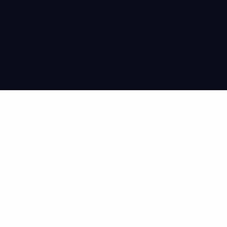
跳
至
内
容