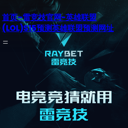
首页–雷竞技官网-英雄联盟
(LOL)S15预测英雄联盟预测网址