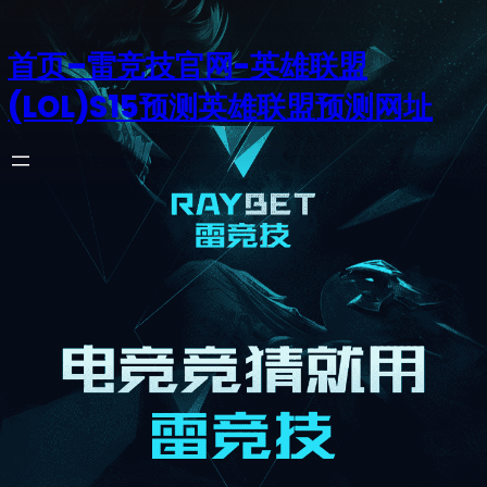
首页–雷竞技官网-英雄联盟
(LOL)S15预测英雄联盟预测网址