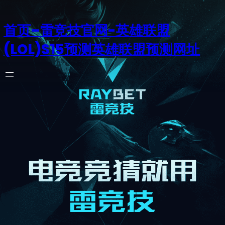
首页–雷竞技官网-英雄联盟
(LOL)S15预测英雄联盟预测网址