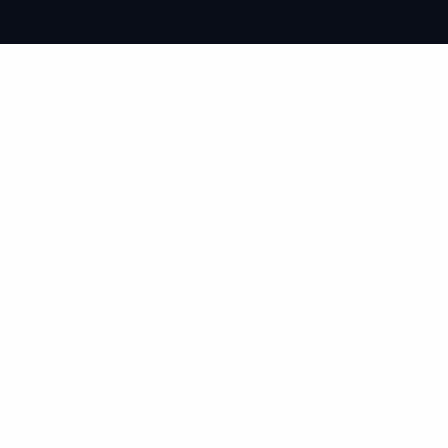
跳
至
内
容
S14哪里买外围_S14英雄