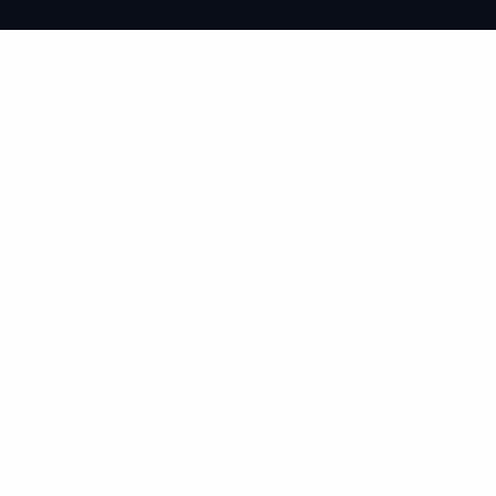
跳
至
内
容
S14压比赛_S14英雄联盟