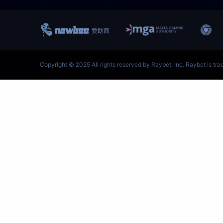
跳
至
内
容