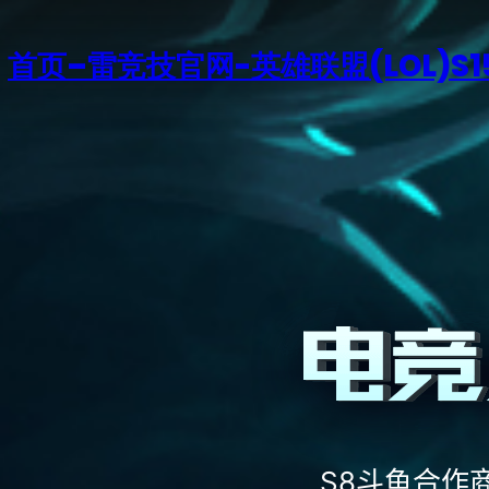
首页–雷竞技官网-英雄联盟(LOL)