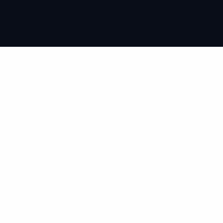
跳
至
内
容
英雄联盟S14比赛什么软