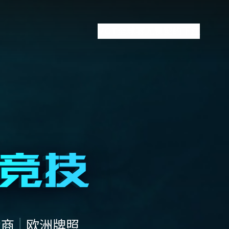
VCT全球赛
无畏契约下注