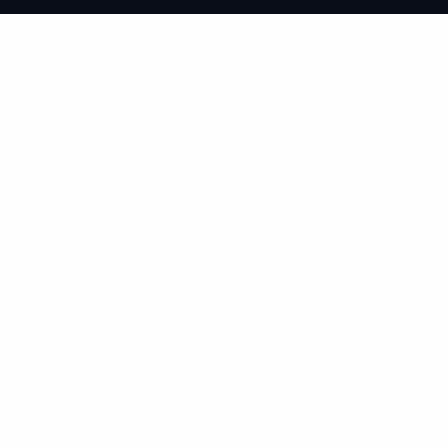
跳
至
内
容
英雄联盟S14目前比分
_S14英雄联盟全球总决