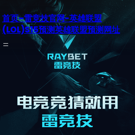
首页–雷竞技官网-英雄联盟
(LOL)S15预测英雄联盟预测网址