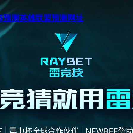
S15预测英雄联盟预测网址