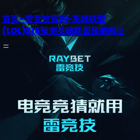
首页–雷竞技官网-英雄联盟
(LOL)S15预测英雄联盟预测网址