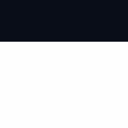
跳
至
内
容