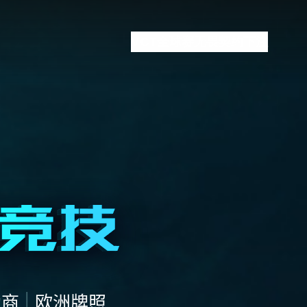
VCT全球赛
无畏契约下注