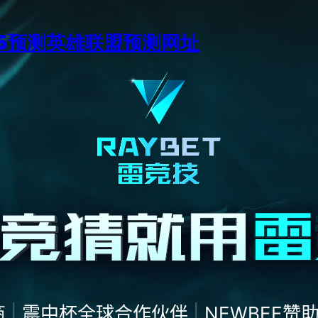
S15预测英雄联盟预测网址