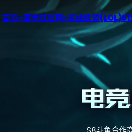
首页–雷竞技官网-英雄联盟(LOL)