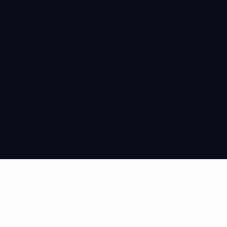
跳
至
内
容